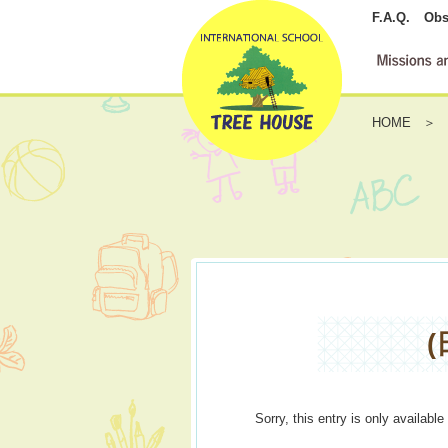
F.A.Q.
Obs
HOME
Sorry, this entry is only available